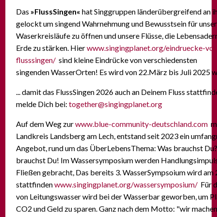
Das
»FlussSingen«
hat Singgruppen länderübergreifend an ih
gelockt um singend Wahrnehmung und Bewusstsein für unse
Waserkreisläufe zu öffnen und unsere Flüsse, die Lebensader
Erde zu stärken. Hier
www.singingplanet.org/eindruecke-vo
flusssingen/
sind kleine Eindrücke von verschiedensten
singenden WasserOrten! Es wird von 22.März bis Juli 2025 
... damit das FlussSingen 2026 auch an Deinem Fluss stattfind
melde Dich bei:
together@singingplanet.org
Auf dem Weg zur
www.blue-community-deutschland.com
mi
Landkreis Landsberg am Lech, entstand seit 2023 ein umfang
Angebot, rund um das ÜberLebensThema: Was brauchst Du?
brauchst Du! Im Wassersymposium werden Handlungsimpuls
Fließen gebracht, Das bereits 3. WasserSympsoium wird am 
stattfinden
www.singingplanet.org/wassersymposium/
Für 
von Leitungswasser wird bei der Wasserbar geworben, um Pla
CO2 und Geld zu sparen. Ganz nach dem Motto: "wir mache