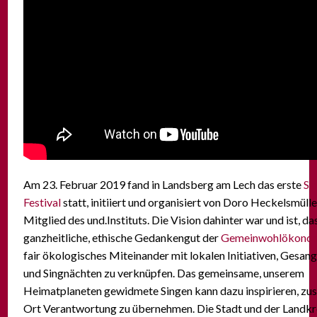
Am 23. Februar 2019 fand in Landsberg am Lech das erste
Si
Festival
statt, initiiert und organisiert von Doro Heckelsmülle
Mitglied des und.Instituts. Die Vision dahinter war und ist, da
ganzheitliche, ethische Gedankengut der
Gemeinwohlökono
fair ökologisches Miteinander mit lokalen Initiativen, Gesan
und Singnächten zu verknüpfen. Das gemeinsame, unserem
Heimatplaneten gewidmete Singen kann dazu inspirieren, z
Ort Verantwortung zu übernehmen. Die Stadt und der Landkr